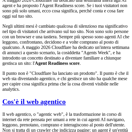
A maggio 2026 Cloudflare ha dedicato una settimana intera agli AI
agent e ha proposto l'Agent Readiness score. Se i tuoi visitatori non
sono più solo umani, ecco cosa significa, perché conta e cosa fare
oggi sul tuo sito.
Negli ultimi mesi è cambiato qualcosa di silenzioso ma significativo
nel tipo di visitatori che arrivano sul tuo sito. Non sono solo persone
con un browser e una tastiera. Sempre più spesso sono agenti AI che
leggono, confrontano, decidono e a volte comprano al posto di
qualcuno. A maggio 2026 Cloudflare ha dedicato un'intera settimana
di annunci a questo scenario, la cosiddetta "Agents Week", e ha
introdotto un concetto destinato a diventare familiare a chiunque
gestisca un sito: l'
Agent Readiness score
.
Il punto non è "Cloudflare ha lanciato un prodotto". Il punto è che il
web sta diventando agentico, e chi gestisce un sito ha qualche mese
per capire cosa significa prima che la cosa diventi visibile nelle
analytics.
Cos'è il web agentico
Il web agentico, o "agentic web", è la trasformazione in corso di
internet da rete pensata per umani a rete in cui agenti AI navigano,
leggono, prenotano, comprano e interagiscono al posto dell'utente.
Non si tratta di un crawler che indicizza pagine: un agent è un'entità