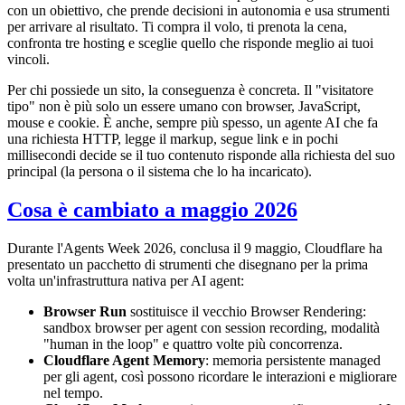
con un obiettivo, che prende decisioni in autonomia e usa strumenti
per arrivare al risultato. Ti compra il volo, ti prenota la cena,
confronta tre hosting e sceglie quello che risponde meglio ai tuoi
vincoli.
Per chi possiede un sito, la conseguenza è concreta. Il "visitatore
tipo" non è più solo un essere umano con browser, JavaScript,
mouse e cookie. È anche, sempre più spesso, un agente AI che fa
una richiesta HTTP, legge il markup, segue link e in pochi
millisecondi decide se il tuo contenuto risponde alla richiesta del suo
principal (la persona o il sistema che lo ha incaricato).
Cosa è cambiato a maggio 2026
Durante l'Agents Week 2026, conclusa il 9 maggio, Cloudflare ha
presentato un pacchetto di strumenti che disegnano per la prima
volta un'infrastruttura nativa per AI agent:
Browser Run
sostituisce il vecchio Browser Rendering:
sandbox browser per agent con session recording, modalità
"human in the loop" e quattro volte più concorrenza.
Cloudflare Agent Memory
: memoria persistente managed
per gli agent, così possono ricordare le interazioni e migliorare
nel tempo.