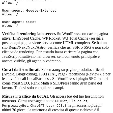
Allow: /

User-agent: Google-Extended

Allow: /

User-agent: CCBot

Verifica il rendering lato server.
Su WordPress con cache pagina
attiva (LiteSpeed Cache, WP Rocket, W3 Total Cache) sei già a
posto: ogni pagina viene servita come HTML completo. Se hai un
sito React/Next/Nuxt/Astro, verifica che usi SSR o SSG e non solo
client-side rendering. Per testarlo basta caricare la pagina con
JavaScript disattivato nel browser: se il contenuto principale è
ancora visibile, gli agent lo vedranno.
Cura i dati strutturati.
Schema.org su pagine prodotto, articoli
(Article, BlogPosting), FAQ (FAQPage), recensioni (Review), e per
le attività locali LocalBusiness. Su WordPress i plugin SEO maturi
come Yoast SEO, Rank Math o SEOPress fanno gran parte del
lavoro. Tu devi solo compilare i campi.
Misura il traffico da bot AI.
Gli access log del tuo hosting non
mentono. Cerca user-agent come
,
,
GPTBot
ClaudeBot
,
,
negli access log degli
PerplexityBot
ChatGPT-User
CCBot
ultimi 30 giorni: la traiettoria di crescita di queste richieste è il