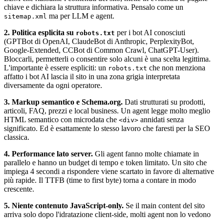
chiave e dichiara la struttura informativa. Pensalo come un
ma per LLM e agent.
sitemap.xml
2. Politica esplicita su
per i bot AI conosciuti
robots.txt
(GPTBot di OpenAI, ClaudeBot di Anthropic, PerplexityBot,
Google-Extended, CCBot di Common Crawl, ChatGPT-User).
Bloccarli, permetterli o consentire solo alcuni è una scelta legittima.
L'importante è essere espliciti: un
che non menziona
robots.txt
affatto i bot AI lascia il sito in una zona grigia interpretata
diversamente da ogni operatore.
3. Markup semantico e Schema.org.
Dati strutturati su prodotti,
articoli, FAQ, prezzi e local business. Un agent legge molto meglio
HTML semantico con microdata che
annidati senza
<div>
significato. Ed è esattamente lo stesso lavoro che faresti per la SEO
classica.
4. Performance lato server.
Gli agent fanno molte chiamate in
parallelo e hanno un budget di tempo e token limitato. Un sito che
impiega 4 secondi a rispondere viene scartato in favore di alternative
più rapide. Il TTFB (time to first byte) torna a contare in modo
crescente.
5. Niente contenuto JavaScript-only.
Se il main content del sito
arriva solo dopo l'idratazione client-side, molti agent non lo vedono