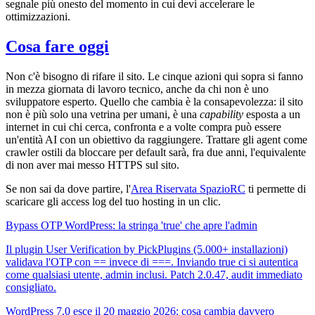
segnale più onesto del momento in cui devi accelerare le
ottimizzazioni.
Cosa fare oggi
Non c'è bisogno di rifare il sito. Le cinque azioni qui sopra si fanno
in mezza giornata di lavoro tecnico, anche da chi non è uno
sviluppatore esperto. Quello che cambia è la consapevolezza: il sito
non è più solo una vetrina per umani, è una
capability
esposta a un
internet in cui chi cerca, confronta e a volte compra può essere
un'entità AI con un obiettivo da raggiungere. Trattare gli agent come
crawler ostili da bloccare per default sarà, fra due anni, l'equivalente
di non aver mai messo HTTPS sul sito.
Se non sai da dove partire, l'
Area Riservata SpazioRC
ti permette di
scaricare gli access log del tuo hosting in un clic.
Bypass OTP WordPress: la stringa 'true' che apre l'admin
Il plugin User Verification by PickPlugins (5.000+ installazioni)
validava l'OTP con == invece di ===. Inviando true ci si autentica
come qualsiasi utente, admin inclusi. Patch 2.0.47, audit immediato
consigliato.
WordPress 7.0 esce il 20 maggio 2026: cosa cambia davvero