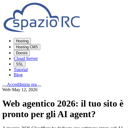
Hosting
Hosting CMS
Domini
Cloud Server
SSL
Tutorial
Blog
Accedi
Inizia ora
Web
·
May 12, 2026
Web agentico 2026: il tuo sito è
pronto per gli AI agent?