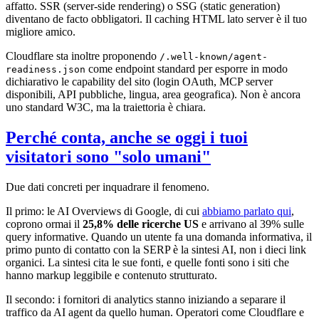
affatto. SSR (server-side rendering) o SSG (static generation)
diventano de facto obbligatori. Il caching HTML lato server è il tuo
migliore amico.
Cloudflare sta inoltre proponendo
/.well-known/agent-
come endpoint standard per esporre in modo
readiness.json
dichiarativo le capability del sito (login OAuth, MCP server
disponibili, API pubbliche, lingua, area geografica). Non è ancora
uno standard W3C, ma la traiettoria è chiara.
Perché conta, anche se oggi i tuoi
visitatori sono "solo umani"
Due dati concreti per inquadrare il fenomeno.
Il primo: le AI Overviews di Google, di cui
abbiamo parlato qui
,
coprono ormai il
25,8% delle ricerche US
e arrivano al 39% sulle
query informative. Quando un utente fa una domanda informativa, il
primo punto di contatto con la SERP è la sintesi AI, non i dieci link
organici. La sintesi cita le sue fonti, e quelle fonti sono i siti che
hanno markup leggibile e contenuto strutturato.
Il secondo: i fornitori di analytics stanno iniziando a separare il
traffico da AI agent da quello human. Operatori come Cloudflare e