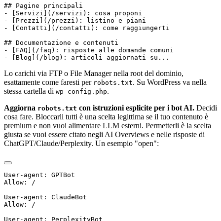
Lo carichi via FTP o File Manager nella root del dominio,
esattamente come faresti per
. Su WordPress va nella
robots.txt
stessa cartella di
.
wp-config.php
Aggiorna
con istruzioni esplicite per i bot AI.
Decidi
robots.txt
cosa fare. Bloccarli tutti è una scelta legittima se il tuo contenuto è
premium e non vuoi alimentare LLM esterni. Permetterli è la scelta
giusta se vuoi essere citato negli AI Overviews e nelle risposte di
ChatGPT/Claude/Perplexity. Un esempio "open":
User-agent: GPTBot

Allow: /

User-agent: ClaudeBot

Allow: /

User-agent: PerplexityBot
