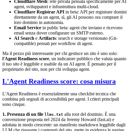
Cloudflare Mesh
: rete privata pensata specificamente per AI
agent, sviluppatori e infrastruttura multi-cloud.
Cloudflare Registrar API
in beta: API per registrare domini
direttamente da un agent, sì, gli AI possono ora comprare il
loro dominio in autonomia.
Email Service
in public beta: agent che inviano e ricevono
email senza dover configurare un SMTP esterno.
AI Search
e
Artifacts
: search e storage versionato (Git-
compatible) pensati per workflow di agent.
Ma il pezzo più interessante per chi gestisce un sito è uno solo:
l'Agent Readiness score
, un indicatore pubblico che valuta quanto
il tuo sito è leggibile e usabile da un AI agent. È pensato per il
proprietario del sito, non per chi sviluppa agent.
L'Agent Readiness score: cosa misura
L'Agent Readiness è essenzialmente una checklist tecnica che
combina più segnali di accessibilità per agent. I criteri principali
sono cinque.
1. Presenza di un file
alla root del dominio. È una
llms.txt
convenzione proposta nel 2024 da Jeremy Howard (fast.ai) e
adottata in modo crescente: un manifesto markdown leggibile dagli
LLM che riassume i contenuti del sito, mette in evidenza le pagine