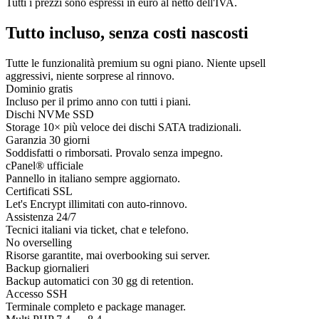
Tutti i prezzi sono espressi in euro al netto dell'IVA.
Tutto incluso, senza costi nascosti
Tutte le funzionalità premium su ogni piano. Niente upsell
aggressivi, niente sorprese al rinnovo.
Dominio gratis
Incluso per il primo anno con tutti i piani.
Dischi NVMe SSD
Storage 10× più veloce dei dischi SATA tradizionali.
Garanzia 30 giorni
Soddisfatti o rimborsati. Provalo senza impegno.
cPanel® ufficiale
Pannello in italiano sempre aggiornato.
Certificati SSL
Let's Encrypt illimitati con auto-rinnovo.
Assistenza 24/7
Tecnici italiani via ticket, chat e telefono.
No overselling
Risorse garantite, mai overbooking sui server.
Backup giornalieri
Backup automatici con 30 gg di retention.
Accesso SSH
Terminale completo e package manager.