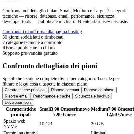
Confronta nel dettaglio i piani Small, Medium e Large. 7 categorie
tecniche — risorse, database, email, performance, sicurezza,
developer tools — pubblicate in chiaro. Niente «fair use» nascoste.
Confronta i piani
Torna alla pagina hosting
30 giorni soddisfatti o rimborsati
7 categorie tecniche a confronto
Risorse pubblicate in chiaro
Supporto pre-vendita gratuito
Confronto dettagliato dei piani
Specifiche tecniche complete divise per categoria. Toccale per
filtrare e leggi cosa ti aspetta in ciascun piano.
Caratteristiche principali
Risorse account
Risorse database
Risorse email
Performance e cache
Sicurezza e backup
Developer tools
Caratteristiche
Small
3,90 €/mese
rinnovo
Medium
7,90 €/mese
r
principali
7,90 €/mese
12,90 €/mese
Spazio web
10 GB
20 GB
NVMe
Domini aggiuntivi
Illimitati