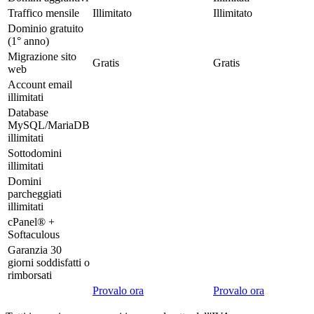
Traffico mensile
Illimitato
Illimitato
Dominio gratuito
(1° anno)
Migrazione sito
Gratis
Gratis
web
Account email
illimitati
Database
MySQL/MariaDB
illimitati
Sottodomini
illimitati
Domini
parcheggiati
illimitati
cPanel® +
Softaculous
Garanzia 30
giorni soddisfatti o
rimborsati
Provalo ora
Provalo ora