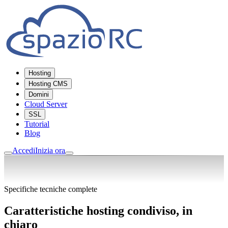
Hosting
Hosting CMS
Domini
Cloud Server
SSL
Tutorial
Blog
Accedi
Inizia ora
Specifiche tecniche complete
Caratteristiche hosting condiviso, in
chiaro