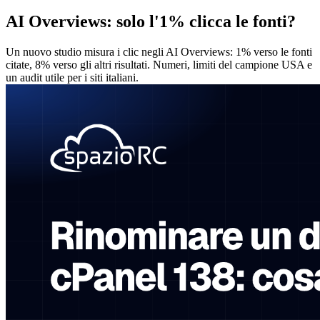
AI Overviews: solo l'1% clicca le fonti?
Un nuovo studio misura i clic negli AI Overviews: 1% verso le fonti
citate, 8% verso gli altri risultati. Numeri, limiti del campione USA e
un audit utile per i siti italiani.