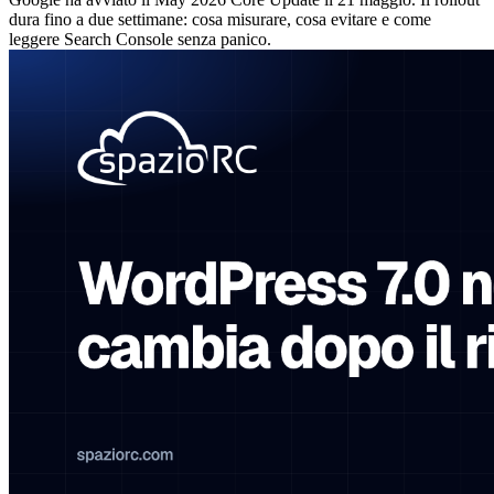
dura fino a due settimane: cosa misurare, cosa evitare e come
leggere Search Console senza panico.