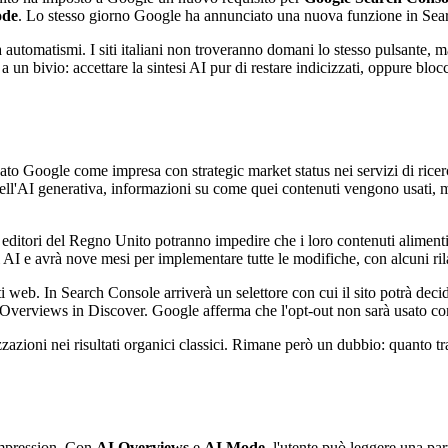
ode
. Lo stesso giorno Google ha annunciato una nuova funzione in Sear
automatismi. I siti italiani non troveranno domani lo stesso pulsante, m
 a un bivio: accettare la sintesi AI pur di restare indicizzati, oppure blo
o Google come impresa con strategic market status nei servizi di ricerc
a nell'AI generativa, informazioni su come quei contenuti vengono usati, 
i editori del Regno Unito potranno impedire che i loro contenuti alime
li AI e avrà nove mesi per implementare tutte le modifiche, con alcuni ril
 web. In Search Console arriverà un selettore con cui il sito potrà decid
rviews in Discover. Google afferma che l'opt-out non sarà usato come s
zioni nei risultati organici classici. Rimane però un dubbio: quanto tra
impression. Con
AI Overviews
e
AI Mode
, l'utente può leggere una part