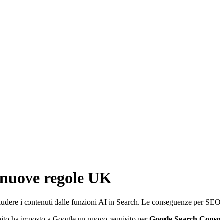
 nuove regole UK
ludere i contenuti dalle funzioni AI in Search. Le conseguenze per SEO,
ito ha imposto a Google un nuovo requisito per
Google Search Conso