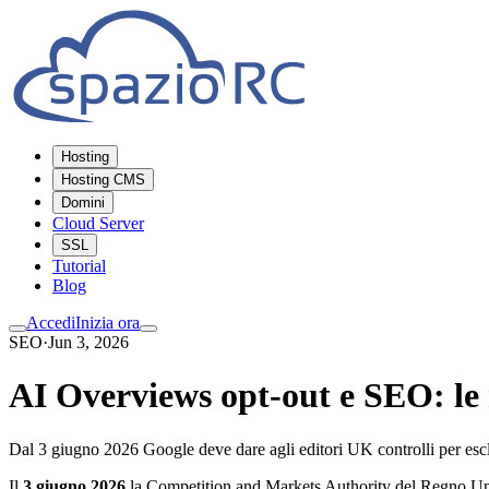
Hosting
Hosting CMS
Domini
Cloud Server
SSL
Tutorial
Blog
Accedi
Inizia ora
SEO
·
Jun 3, 2026
AI Overviews opt-out e SEO: le
Dal 3 giugno 2026 Google deve dare agli editori UK controlli per esc
Il
3 giugno 2026
la Competition and Markets Authority del Regno Un