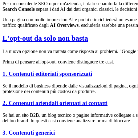
Per un consulente SEO o per un'azienda, il dato separato fa la differ
Search Console
separa i dati AI dai dati organici classici, le decisio
Una pagina con molte impression AI e pochi clic richiederà un esame div
traffico qualificato dagli
AI Overviews
, escluderla sarebbe una pessim
L'opt-out da solo non basta
La nuova opzione non va trattata come risposta ai problemi. "Google 
Prima di pensare all'opt-out, conviene distinguere tre casi.
1. Contenuti editoriali sponsorizzati
Se il modello di business dipende dalle visualizzazioni di pagina, ogni 
protezione dei contenuti più costosi da produrre.
2. Contenuti aziendali orientati ai contatti
Se hai un sito B2B, un blog tecnico o pagine informative collegate a 
del tuo brand. In questi casi conviene analizzare prima di bloccare.
3. Contenuti generici