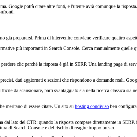
ma. Google potrà citare altre fonti, e l'utente avrà comunque la risposta
onfronti.
o già prepararsi. Prima di intervenire conviene verificare quattro aspett
ormative più importanti in Search Console. Cerca manualmente quelle qu
erdere clic perché la risposta è già in SERP. Una landing page di serviz
i precisi, dati aggiornati e sezioni che rispondono a domande reali. Googl
difficile da scansionare, parti svantaggiato sia nella ricerca classica si
che meritano di essere citate. Un sito su
hosting condiviso
ben configurat
 dal lato del CTR: quando la risposta compare direttamente in SERP, il 
tura di Search Console e del rischio di reagire troppo presto.