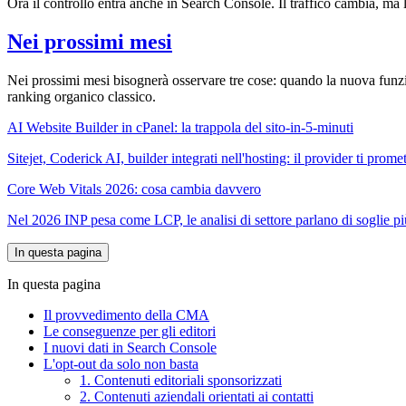
Ora il controllo entra anche in Search Console. Il traffico cambia, ma l
Nei prossimi mesi
Nei prossimi mesi bisognerà osservare tre cose: quando la nuova funzio
ranking organico classico.
AI Website Builder in cPanel: la trappola del sito-in-5-minuti
Sitejet, Coderick AI, builder integrati nell'hosting: il provider ti pr
Core Web Vitals 2026: cosa cambia davvero
Nel 2026 INP pesa come LCP, le analisi di settore parlano di soglie più s
In questa pagina
In questa pagina
Il provvedimento della CMA
Le conseguenze per gli editori
I nuovi dati in Search Console
L'opt-out da solo non basta
1. Contenuti editoriali sponsorizzati
2. Contenuti aziendali orientati ai contatti