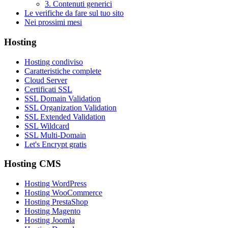
3. Contenuti generici
Le verifiche da fare sul tuo sito
Nei prossimi mesi
Hosting
Hosting condiviso
Caratteristiche complete
Cloud Server
Certificati SSL
SSL Domain Validation
SSL Organization Validation
SSL Extended Validation
SSL Wildcard
SSL Multi-Domain
Let's Encrypt gratis
Hosting CMS
Hosting WordPress
Hosting WooCommerce
Hosting PrestaShop
Hosting Magento
Hosting Joomla