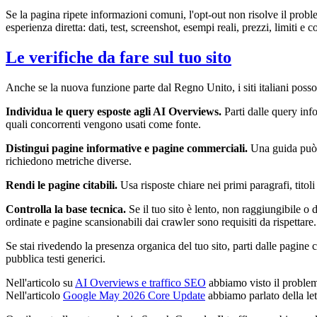
Se la pagina ripete informazioni comuni, l'opt-out non risolve il proble
esperienza diretta: dati, test, screenshot, esempi reali, prezzi, limiti e c
Le verifiche da fare sul tuo sito
Anche se la nuova funzione parte dal Regno Unito, i siti italiani posson
Individua le query esposte agli AI Overviews.
Parti dalle query inf
quali concorrenti vengono usati come fonte.
Distingui pagine informative e pagine commerciali.
Una guida può p
richiedono metriche diverse.
Rendi le pagine citabili.
Usa risposte chiare nei primi paragrafi, titol
Controlla la base tecnica.
Se il tuo sito è lento, non raggiungibile o 
ordinate e pagine scansionabili dai crawler sono requisiti da rispettare.
Se stai rivedendo la presenza organica del tuo sito, parti dalle pagine 
pubblica testi generici.
Nell'articolo su
AI Overviews e traffico SEO
abbiamo visto il problema
Nell'articolo
Google May 2026 Core Update
abbiamo parlato della let