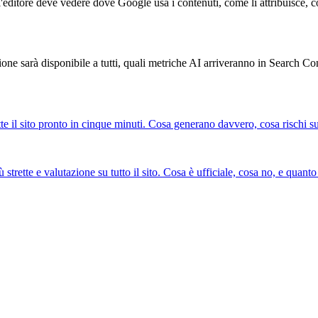
'editore deve vedere dove Google usa i contenuti, come li attribuisce, co
ne sarà disponibile a tutti, quali metriche AI arriveranno in Search Co
omette il sito pronto in cinque minuti. Cosa generano davvero, cosa risch
trette e valutazione su tutto il sito. Cosa è ufficiale, cosa no, e quanto 