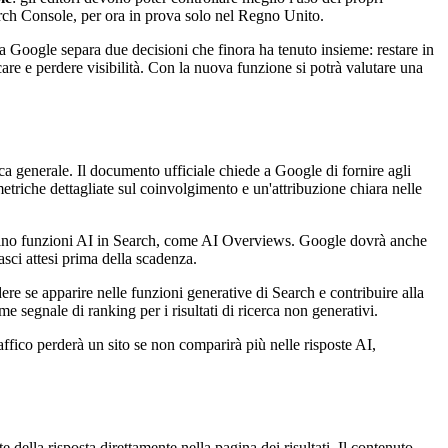
ch Console, per ora in prova solo nel Regno Unito.
a Google separa due decisioni che finora ha tenuto insieme: restare in
ccare e perdere visibilità. Con la nuova funzione si potrà valutare una
a generale. Il documento ufficiale chiede a Google di fornire agli
metriche dettagliate sul coinvolgimento e un'attribuzione chiara nelle
ntino funzioni AI in Search, come AI Overviews. Google dovrà anche
asci attesi prima della scadenza.
ere se apparire nelle funzioni generative di Search e contribuire alla
egnale di ranking per i risultati di ricerca non generativi.
ffico perderà un sito se non comparirà più nelle risposte AI,
e della risposta direttamente nella pagina dei risultati. Il contenuto