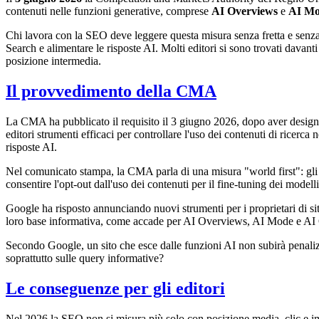
contenuti nelle funzioni generative, comprese
AI Overviews
e
AI M
Chi lavora con la SEO deve leggere questa misura senza fretta e senza 
Search e alimentare le risposte AI. Molti editori si sono trovati davanti
posizione intermedia.
Il provvedimento della CMA
La CMA ha pubblicato il requisito il 3 giugno 2026, dopo aver designat
editori strumenti efficaci per controllare l'uso dei contenuti di ricerc
risposte AI.
Nel comunicato stampa, la CMA parla di una misura "world first": gl
consentire l'opt-out dall'uso dei contenuti per il fine-tuning dei model
Google ha risposto annunciando nuovi strumenti per i proprietari di siti
loro base informativa, come accade per AI Overviews, AI Mode e AI Ove
Secondo Google, un sito che esce dalle funzioni AI non subirà penalizza
soprattutto sulle query informative?
Le conseguenze per gli editori
Nel 2026 la SEO non si misura più solo con posizione media, clic e 