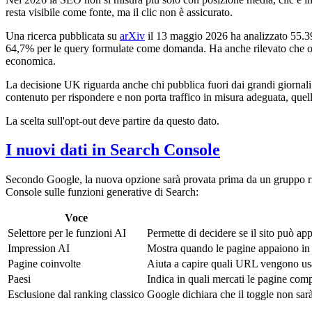
resta visibile come fonte, ma il clic non è assicurato.
Una ricerca pubblicata su
arXiv
il 13 maggio 2026 ha analizzato 55.39
64,7% per le query formulate come domanda. Ha anche rilevato che oltre
economica.
La decisione UK riguarda anche chi pubblica fuori dai grandi giornali
contenuto per rispondere e non porta traffico in misura adeguata, quel
La scelta sull'opt-out deve partire da questo dato.
I nuovi dati in Search Console
Secondo Google, la nuova opzione sarà provata prima da un gruppo ristre
Console sulle funzioni generative di Search:
Voce
Selettore per le funzioni AI
Permette di decidere se il sito può 
Impression AI
Mostra quando le pagine appaiono in 
Pagine coinvolte
Aiuta a capire quali URL vengono usat
Paesi
Indica in quali mercati le pagine com
Esclusione dal ranking classico
Google dichiara che il toggle non sarà