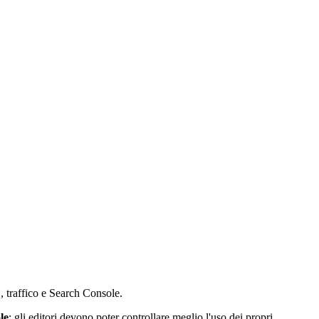
 traffico e Search Console.
le
: gli editori devono poter controllare meglio l'uso dei propri