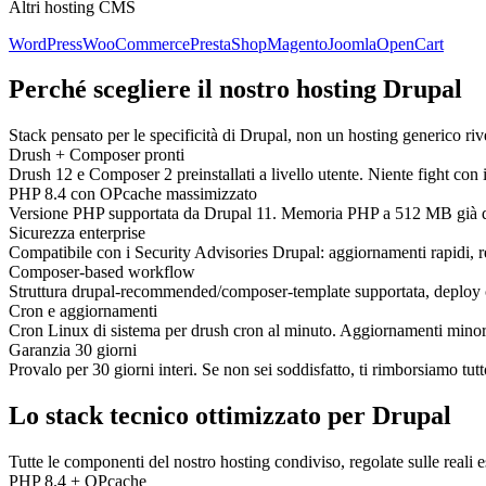
Altri hosting CMS
WordPress
WooCommerce
PrestaShop
Magento
Joomla
OpenCart
Perché scegliere il nostro hosting Drupal
Stack pensato per le specificità di Drupal, non un hosting generico riv
Drush + Composer pronti
Drush 12 e Composer 2 preinstallati a livello utente. Niente fight c
PHP 8.4 con OPcache massimizzato
Versione PHP supportata da Drupal 11. Memoria PHP a 512 MB già di 
Sicurezza enterprise
Compatibile con i Security Advisories Drupal: aggiornamenti rapidi, 
Composer-based workflow
Struttura drupal-recommended/composer-template supportata, deploy 
Cron e aggiornamenti
Cron Linux di sistema per drush cron al minuto. Aggiornamenti minori 
Garanzia 30 giorni
Provalo per 30 giorni interi. Se non sei soddisfatto, ti rimborsiamo tu
Lo stack tecnico ottimizzato per Drupal
Tutte le componenti del nostro hosting condiviso, regolate sulle reali
PHP 8.4 + OPcache