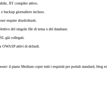
bile, JIT compiler attivo.
 e backup giornaliero incluso.
oser require drush/drush.
lettivo del singolo file di tema o del database.
SL già collegati.
 OWASP attivi di default.
 piano Medium copre tutti i requisiti per portali standard, blog edito