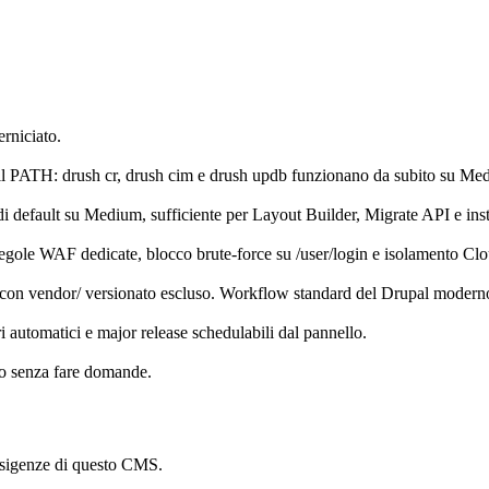
erniciato.
on il PATH: drush cr, drush cim e drush updb funzionano da subito su Me
default su Medium, sufficiente per Layout Builder, Migrate API e inst
regole WAF dedicate, blocco brute-force su /user/login e isolamento Cl
con vendor/ versionato escluso. Workflow standard del Drupal modern
automatici e major release schedulabili dal pannello.
tto senza fare domande.
 esigenze di questo CMS.