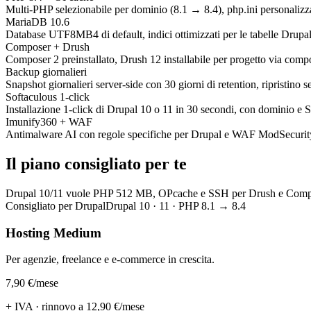
Multi-PHP selezionabile per dominio (8.1 → 8.4), php.ini personalizza
MariaDB 10.6
Database UTF8MB4 di default, indici ottimizzati per le tabelle Drupal
Composer + Drush
Composer 2 preinstallato, Drush 12 installabile per progetto via comp
Backup giornalieri
Snapshot giornalieri server-side con 30 giorni di retention, ripristino se
Softaculous 1-click
Installazione 1-click di Drupal 10 o 11 in 30 secondi, con dominio e S
Imunify360 + WAF
Antimalware AI con regole specifiche per Drupal e WAF ModSecurity
Il piano consigliato per te
Drupal 10/11 vuole PHP 512 MB, OPcache e SSH per Drush e Composer: il
Consigliato per Drupal
Drupal 10 · 11 · PHP 8.1 → 8.4
Hosting Medium
Per agenzie, freelance e e-commerce in crescita.
7,90 €
/mese
+ IVA · rinnovo a 12,90 €/mese