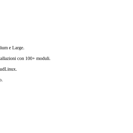
dium e Large.
allazioni con 100+ moduli.
oudLinux.
o.