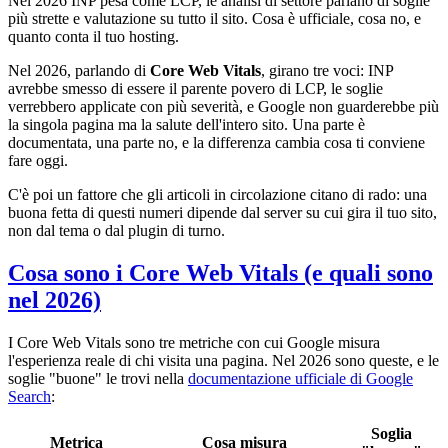
Nel 2026 INP pesa come LCP, le analisi di settore parlano di soglie
più strette e valutazione su tutto il sito. Cosa è ufficiale, cosa no, e
quanto conta il tuo hosting.
Nel 2026, parlando di
Core Web Vitals
, girano tre voci: INP
avrebbe smesso di essere il parente povero di LCP, le soglie
verrebbero applicate con più severità, e Google non guarderebbe più
la singola pagina ma la salute dell'intero sito. Una parte è
documentata, una parte no, e la differenza cambia cosa ti conviene
fare oggi.
C'è poi un fattore che gli articoli in circolazione citano di rado: una
buona fetta di questi numeri dipende dal server su cui gira il tuo sito,
non dal tema o dal plugin di turno.
Cosa sono i Core Web Vitals (e quali sono
nel 2026)
I Core Web Vitals sono tre metriche con cui Google misura
l'esperienza reale di chi visita una pagina. Nel 2026 sono queste, e le
soglie "buone" le trovi nella
documentazione ufficiale di Google
Search
:
Soglia
Metrica
Cosa misura