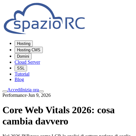
Hosting
Hosting CMS
Domini
Cloud Server
SSL
Tutorial
Blog
Accedi
Inizia ora
Performance
·
Jun 9, 2026
Core Web Vitals 2026: cosa
cambia davvero