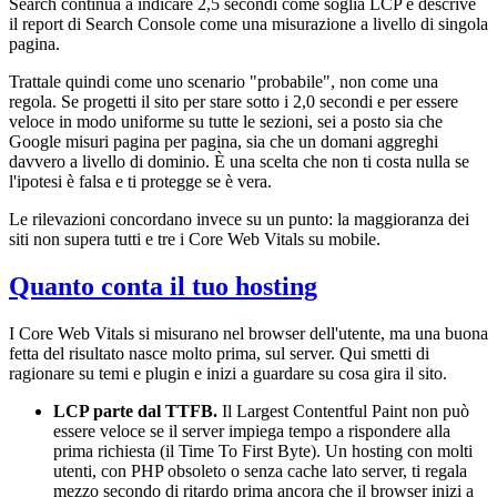
Search continua a indicare 2,5 secondi come soglia LCP e descrive
il report di Search Console come una misurazione a livello di singola
pagina.
Trattale quindi come uno scenario "probabile", non come una
regola. Se progetti il sito per stare sotto i 2,0 secondi e per essere
veloce in modo uniforme su tutte le sezioni, sei a posto sia che
Google misuri pagina per pagina, sia che un domani aggreghi
davvero a livello di dominio. È una scelta che non ti costa nulla se
l'ipotesi è falsa e ti protegge se è vera.
Le rilevazioni concordano invece su un punto: la maggioranza dei
siti non supera tutti e tre i Core Web Vitals su mobile.
Quanto conta il tuo hosting
I Core Web Vitals si misurano nel browser dell'utente, ma una buona
fetta del risultato nasce molto prima, sul server. Qui smetti di
ragionare su temi e plugin e inizi a guardare su cosa gira il sito.
LCP parte dal TTFB.
Il Largest Contentful Paint non può
essere veloce se il server impiega tempo a rispondere alla
prima richiesta (il Time To First Byte). Un hosting con molti
utenti, con PHP obsoleto o senza cache lato server, ti regala
mezzo secondo di ritardo prima ancora che il browser inizi a