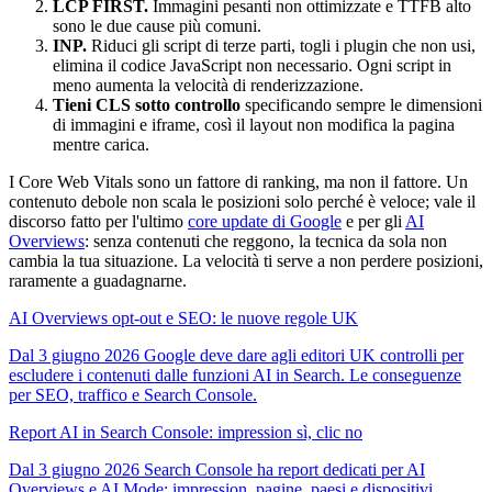
LCP FIRST.
Immagini pesanti non ottimizzate e TTFB alto
sono le due cause più comuni.
INP.
Riduci gli script di terze parti, togli i plugin che non usi,
elimina il codice JavaScript non necessario. Ogni script in
meno aumenta la velocità di renderizzazione.
Tieni CLS sotto controllo
specificando sempre le dimensioni
di immagini e iframe, così il layout non modifica la pagina
mentre carica.
I Core Web Vitals sono un fattore di ranking, ma non il fattore. Un
contenuto debole non scala le posizioni solo perché è veloce; vale il
discorso fatto per l'ultimo
core update di Google
e per gli
AI
Overviews
: senza contenuti che reggono, la tecnica da sola non
cambia la tua situazione. La velocità ti serve a non perdere posizioni,
raramente a guadagnarne.
AI Overviews opt-out e SEO: le nuove regole UK
Dal 3 giugno 2026 Google deve dare agli editori UK controlli per
escludere i contenuti dalle funzioni AI in Search. Le conseguenze
per SEO, traffico e Search Console.
Report AI in Search Console: impression sì, clic no
Dal 3 giugno 2026 Search Console ha report dedicati per AI
Overviews e AI Mode: impression, pagine, paesi e dispositivi.