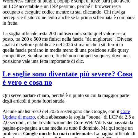
WordPress carico di plugin, popup e script di terze parti può avere
un LCP accettabile e un INP pessimo, perché il browser resta
occupato a eseguire codice mentre tu stai cliccando. Chi naviga
percepisce il sito come lento anche se la prima schermata è comparsa
in fretta.
La soglia ufficiale resta 200 millisecondi: sotto quel valore sei a
posto, tra 200 e 500 ms finisci nella fascia "da migliorare". Diverse
analisi di settore pubblicate nel 2026 stimano che i siti fermi in
quella fascia perdano in media meno di una posizione sulle query
competitive. Sembra poco, finché non competi su query dove una
posizione vale una fetta importante di clic.
Le soglie sono diventate più severe? Cosa
è vero e cosa no
Qui serve parlare chiaro, perché è il punto su cui la maggior parte
degli articoli ti porta fuori strada.
Alcune analisi SEO del 2026 sostengono che Google, con il
Core
Update di marzo
, abbia abbassato la soglia "buona" di LCP da 2,5 a
2,0 secondi, e che la valutazione dei Core Web Vitals sia passata da
pagina-per-pagina a una media su tutto il dominio. Ma quì sorge un
problema:
Google non le ha mai confermate.
La pagina ufficiale di