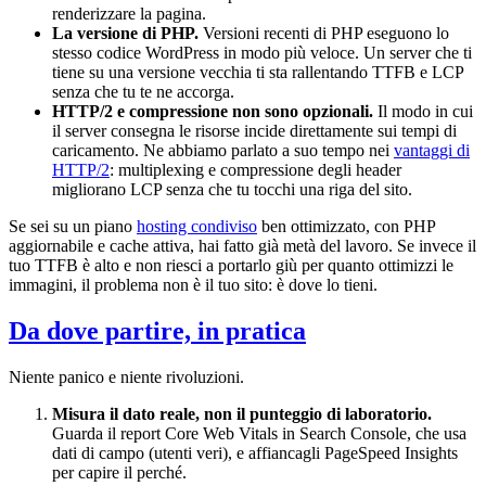
renderizzare la pagina.
La versione di PHP.
Versioni recenti di PHP eseguono lo
stesso codice WordPress in modo più veloce. Un server che ti
tiene su una versione vecchia ti sta rallentando TTFB e LCP
senza che tu te ne accorga.
HTTP/2 e compressione non sono opzionali.
Il modo in cui
il server consegna le risorse incide direttamente sui tempi di
caricamento. Ne abbiamo parlato a suo tempo nei
vantaggi di
HTTP/2
: multiplexing e compressione degli header
migliorano LCP senza che tu tocchi una riga del sito.
Se sei su un piano
hosting condiviso
ben ottimizzato, con PHP
aggiornabile e cache attiva, hai fatto già metà del lavoro. Se invece il
tuo TTFB è alto e non riesci a portarlo giù per quanto ottimizzi le
immagini, il problema non è il tuo sito: è dove lo tieni.
Da dove partire, in pratica
Niente panico e niente rivoluzioni.
Misura il dato reale, non il punteggio di laboratorio.
Guarda il report Core Web Vitals in Search Console, che usa
dati di campo (utenti veri), e affiancagli PageSpeed Insights
per capire il perché.