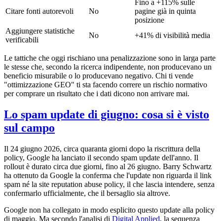
Fino a +115% sulle
Citare fonti autorevoli
No
pagine già in quinta
posizione
Aggiungere statistiche
No
+41% di visibilità media
verificabili
Le tattiche che oggi rischiano una penalizzazione sono in larga parte
le stesse che, secondo la ricerca indipendente, non producevano un
beneficio misurabile o lo producevano negativo. Chi ti vende
"ottimizzazione GEO" ti sta facendo correre un rischio normativo
per comprare un risultato che i dati dicono non arrivare mai.
Lo spam update di giugno: cosa si è visto
sul campo
Il 24 giugno 2026, circa quaranta giorni dopo la riscrittura della
policy, Google ha lanciato il secondo spam update dell'anno. Il
rollout è durato circa due giorni, fino al 26 giugno. Barry Schwartz
ha ottenuto da Google la conferma che l'update non riguarda il link
spam né la site reputation abuse policy, il che lascia intendere, senza
confermarlo ufficialmente, che il bersaglio sia altrove.
Google non ha collegato in modo esplicito questo update alla policy
di maggio. Ma secondo l'analisi di
Digital Applied
, la sequenza