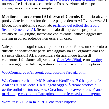
un caso che la ricerca accademica e l'osservazione sul campo
convergano sullo stesso consiglio.
Monitora il nuovo report AI di Search Console.
Da inizio giugno
puoi vedere le impression delle tue pagine dentro AI Overviews e AI
Mode, come abbiamo raccontato
parlando del rollout dei report
Search Generative AI
. Se noti un calo di impression proprio a
cavallo del 24 giugno, incrocialo con eventuali tattiche aggressive
che hai in corso: potrebbe non essere un caso.
Vale per tutti, in ogni caso, un punto tecnico di fondo: un sito lento o
difficile da scansionare parte svantaggiato sia nell'organico classico
sia nelle citazioni AI, a prescindere da qualunque tattica di
contenuto. I fondamentali, velocità,
Core Web Vitals
e un
hosting
che non aggiunge latenza, restano il prerequisito, non un optional.
WooCommerce e AI agent: cosa possono fare già oggi
WooCommerce ha un MCP nativo e WordPress 7.0 ha portato le
Abilities API nel core. Un AI agent oggi può creare prodotti e
gestire ordini sul tuo negozio. Cosa funziona davvero, cosa è ancora
marketing e cosa controllare prima di dare le chiavi ad un agente.
WordPress 7.0.2: la falla RCE che forza l'update