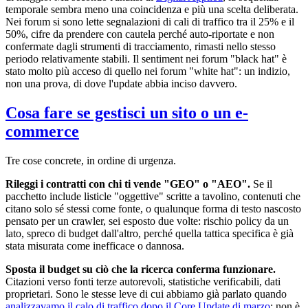
temporale sembra meno una coincidenza e più una scelta deliberata.
Nei forum si sono lette segnalazioni di cali di traffico tra il 25% e il
50%, cifre da prendere con cautela perché auto-riportate e non
confermate dagli strumenti di tracciamento, rimasti nello stesso
periodo relativamente stabili. Il sentiment nei forum "black hat" è
stato molto più acceso di quello nei forum "white hat": un indizio,
non una prova, di dove l'update abbia inciso davvero.
Cosa fare se gestisci un sito o un e-
commerce
Tre cose concrete, in ordine di urgenza.
Rileggi i contratti con chi ti vende "GEO" o "AEO".
Se il
pacchetto include listicle "oggettive" scritte a tavolino, contenuti che
citano solo sé stessi come fonte, o qualunque forma di testo nascosto
pensato per un crawler, sei esposto due volte: rischio policy da un
lato, spreco di budget dall'altro, perché quella tattica specifica è già
stata misurata come inefficace o dannosa.
Sposta il budget su ciò che la ricerca conferma funzionare.
Citazioni verso fonti terze autorevoli, statistiche verificabili, dati
proprietari. Sono le stesse leve di cui abbiamo già parlato quando
analizzavamo il calo di traffico dopo il Core Update di marzo
: non è