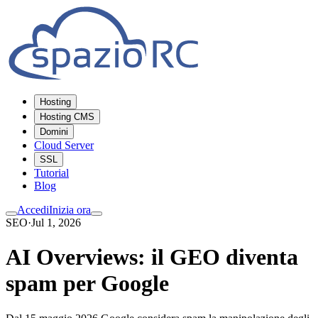
Hosting
Hosting CMS
Domini
Cloud Server
SSL
Tutorial
Blog
Accedi
Inizia ora
SEO
·
Jul 1, 2026
AI Overviews: il GEO diventa
spam per Google