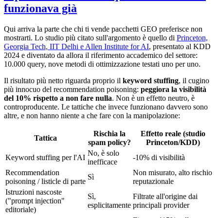
funzionava già
Qui arriva la parte che chi ti vende pacchetti GEO preferisce non
mostrarti. Lo studio più citato sull'argomento è quello di
Princeton,
Georgia Tech, IIT Delhi e Allen Institute for AI
, presentato al KDD
2024 e diventato da allora il riferimento accademico del settore:
10.000 query, nove metodi di ottimizzazione testati uno per uno.
Il risultato più netto riguarda proprio il
keyword stuffing
, il cugino
più innocuo del recommendation poisoning:
peggiora la visibilità
del 10% rispetto a non fare nulla
. Non è un effetto neutro, è
controproducente. Le tattiche che invece funzionano davvero sono
altre, e non hanno niente a che fare con la manipolazione:
Rischia la
Effetto reale (studio
Tattica
spam policy?
Princeton/KDD)
No, è solo
Keyword stuffing per l'AI
-10% di visibilità
inefficace
Recommendation
Non misurato, alto rischio
Sì
poisoning / listicle di parte
reputazionale
Istruzioni nascoste
Sì,
Filtrate all'origine dai
("prompt injection"
esplicitamente
principali provider
editoriale)