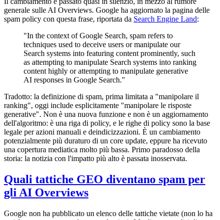
Il cambiamento è passato quasi in silenzio, in mezzo al rumore
generale sulle AI Overviews. Google ha aggiornato la pagina delle
spam policy con questa frase, riportata da
Search Engine Land
:
"In the context of Google Search, spam refers to
techniques used to deceive users or manipulate our
Search systems into featuring content prominently, such
as attempting to manipulate Search systems into ranking
content highly or attempting to manipulate generative
AI responses in Google Search."
Tradotto: la definizione di spam, prima limitata a "manipolare il
ranking", oggi include esplicitamente "manipolare le risposte
generative". Non è una nuova funzione e non è un aggiornamento
dell'algoritmo: è una riga di policy, e le righe di policy sono la base
legale per azioni manuali e deindicizzazioni. È un cambiamento
potenzialmente più duraturo di un core update, eppure ha ricevuto
una copertura mediatica molto più bassa. Primo paradosso della
storia: la notizia con l'impatto più alto è passata inosservata.
Quali tattiche GEO diventano spam per
gli AI Overviews
Google non ha pubblicato un elenco delle tattiche vietate (non lo ha