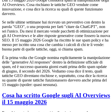
Dal 15 maggio 2026 Google considera spam la manipolazione degli
AI Overviews. Cosa rischiano le tattiche GEO vendute come
innovazione, e cosa dice la ricerca su quali di queste funzionano
davvero.
Se nelle ultime settimane hai ricevuto un preventivo con dentro la
parola "GEO", o una proposta per farti "citare da ChatGPT", non
sei l'unico. Da mesi il mercato vende pacchetti di ottimizzazione per
gli AI Overviews e le altre risposte generative come fossero la nuova
SEO. Il 15 maggio 2026 Google ha riscritto le sue spam policy e ha
messo per iscritto una cosa che cambia i calcoli di chi te li vende:
buona parte di quelle tattiche, oggi, si chiama spam.
È la prima volta che Google nomina esplicitamente la manipolazione
delle "generative AI responses" dentro la definizione ufficiale di
spam, ed è successo quaranta giorni esatti prima dello spam update
di giugno, il secondo del 2026. Vediamo cosa dice il testo, quali
tattiche GEO diventano rischiose e, soprattutto, cosa dice la ricerca
su quante di queste tattiche funzionassero davvero anche prima del
15 maggio (spoiler: quasi nessuna).
Cosa ha scritto Google sugli AI Overviews
il 15 maggio 2026