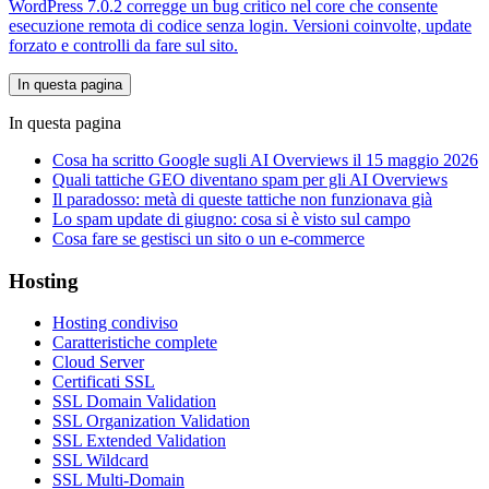
WordPress 7.0.2 corregge un bug critico nel core che consente
esecuzione remota di codice senza login. Versioni coinvolte, update
forzato e controlli da fare sul sito.
In questa pagina
In questa pagina
Cosa ha scritto Google sugli AI Overviews il 15 maggio 2026
Quali tattiche GEO diventano spam per gli AI Overviews
Il paradosso: metà di queste tattiche non funzionava già
Lo spam update di giugno: cosa si è visto sul campo
Cosa fare se gestisci un sito o un e-commerce
Hosting
Hosting condiviso
Caratteristiche complete
Cloud Server
Certificati SSL
SSL Domain Validation
SSL Organization Validation
SSL Extended Validation
SSL Wildcard
SSL Multi-Domain