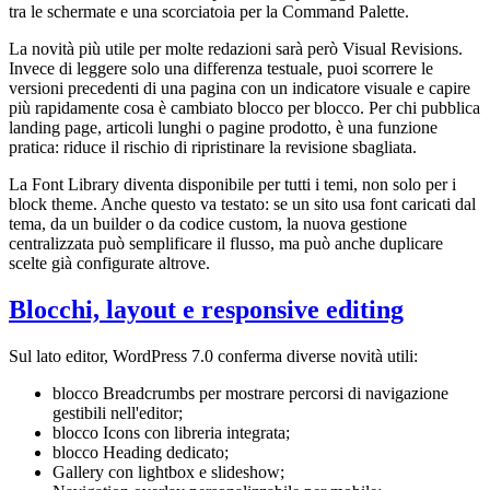
tra le schermate e una scorciatoia per la Command Palette.
La novità più utile per molte redazioni sarà però Visual Revisions.
Invece di leggere solo una differenza testuale, puoi scorrere le
versioni precedenti di una pagina con un indicatore visuale e capire
più rapidamente cosa è cambiato blocco per blocco. Per chi pubblica
landing page, articoli lunghi o pagine prodotto, è una funzione
pratica: riduce il rischio di ripristinare la revisione sbagliata.
La Font Library diventa disponibile per tutti i temi, non solo per i
block theme. Anche questo va testato: se un sito usa font caricati dal
tema, da un builder o da codice custom, la nuova gestione
centralizzata può semplificare il flusso, ma può anche duplicare
scelte già configurate altrove.
Blocchi, layout e responsive editing
Sul lato editor, WordPress 7.0 conferma diverse novità utili:
blocco Breadcrumbs per mostrare percorsi di navigazione
gestibili nell'editor;
blocco Icons con libreria integrata;
blocco Heading dedicato;
Gallery con lightbox e slideshow;