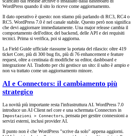
scaricato dal release archive o installato dalla dashboard di
WordPress quando il sito lo riceve come aggiornamento.
Il dato operativo è questo: non stiamo più parlando di RC3, RC4 o
RC5. WordPress 7.0 è nel canale stabile. Questo però non significa
che devi aggiornare immediatamente. Una major release cambia il
comportamento dell'editor, del backend, delle API e dei requisiti
tecnici. Prima si verifica, poi si aggiorna.
La Field Guide ufficiale riassume la portata del rilascio: oltre 419
ticket Core, più di 300 bug fix, più di 76 enhancement e feature
request, oltre a centinaia di modifiche su editor, dashboard e
integrazione AI. Tradotto per chi gestisce un sito: il salto è ampio e
non va trattato come un aggiornamento minore.
AI e Connectors: il cambiamento più
strategico
La novità più importante resta l'infrastruttura AI. WordPress 7.0
introduce un AI Client nel core e una schermata Connectors in
, pensata per gestire connessioni a
Impostazioni > Connectors
servizi esterni, inclusi provider AI.
Il punto non è che WordPress "scrive da solo" appena aggiorni.