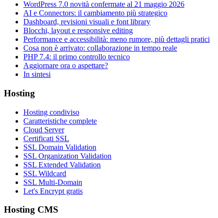
WordPress 7.0 novità confermate al 21 maggio 2026
AI e Connectors: il cambiamento più strategico
Dashboard, revisioni visuali e font library
Blocchi, layout e responsive editing
Performance e accessibilità: meno rumore, più dettagli pratici
Cosa non è arrivato: collaborazione in tempo reale
PHP 7.4: il primo controllo tecnico
Aggiornare ora o aspettare?
In sintesi
Hosting
Hosting condiviso
Caratteristiche complete
Cloud Server
Certificati SSL
SSL Domain Validation
SSL Organization Validation
SSL Extended Validation
SSL Wildcard
SSL Multi-Domain
Let's Encrypt gratis
Hosting CMS