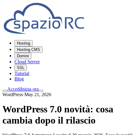
Hosting
Hosting CMS
Domini
Cloud Server
SSL
Tutorial
Blog
Accedi
Inizia ora
WordPress
·
May 21, 2026
WordPress 7.0 novità: cosa
cambia dopo il rilascio