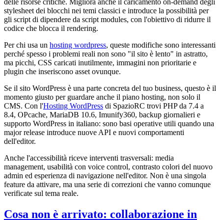
delle risorse critiche. Migliora anche il caricamento on-demand degli
stylesheet dei blocchi nei temi classici e introduce la possibilità per
gli script di dipendere da script modules, con l'obiettivo di ridurre il
codice che blocca il rendering.
Per chi usa un
hosting wordpress
, queste modifiche sono interessanti
perché spesso i problemi reali non sono "il sito è lento" in astratto,
ma picchi, CSS caricati inutilmente, immagini non prioritarie e
plugin che inseriscono asset ovunque.
Se il sito WordPress è una parte concreta del tuo business, questo è il
momento giusto per guardare anche il piano hosting, non solo il
CMS. Con l'
Hosting WordPress
di SpazioRC trovi PHP da 7.4 a
8.4, OPcache, MariaDB 10.6, Imunify360, backup giornalieri e
supporto WordPress in italiano: sono basi operative utili quando una
major release introduce nuove API e nuovi comportamenti
dell'editor.
Anche l'accessibilità riceve interventi trasversali: media
management, usabilità con voice control, contrasto colori del nuovo
admin ed esperienza di navigazione nell'editor. Non è una singola
feature da attivare, ma una serie di correzioni che vanno comunque
verificate sul tema reale.
Cosa non è arrivato: collaborazione in