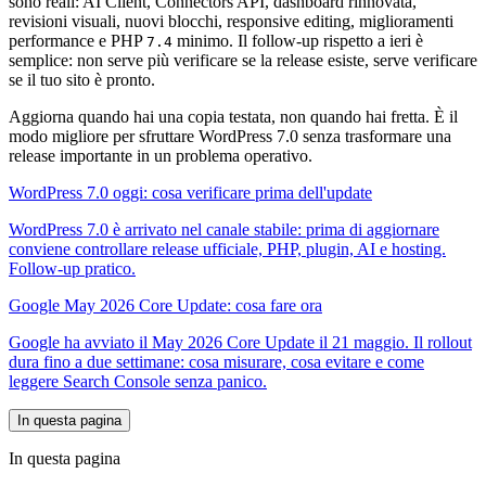
sono reali: AI Client, Connectors API, dashboard rinnovata,
revisioni visuali, nuovi blocchi, responsive editing, miglioramenti
performance e PHP
minimo. Il follow-up rispetto a ieri è
7.4
semplice: non serve più verificare se la release esiste, serve verificare
se il tuo sito è pronto.
Aggiorna quando hai una copia testata, non quando hai fretta. È il
modo migliore per sfruttare WordPress 7.0 senza trasformare una
release importante in un problema operativo.
WordPress 7.0 oggi: cosa verificare prima dell'update
WordPress 7.0 è arrivato nel canale stabile: prima di aggiornare
conviene controllare release ufficiale, PHP, plugin, AI e hosting.
Follow-up pratico.
Google May 2026 Core Update: cosa fare ora
Google ha avviato il May 2026 Core Update il 21 maggio. Il rollout
dura fino a due settimane: cosa misurare, cosa evitare e come
leggere Search Console senza panico.
In questa pagina
In questa pagina