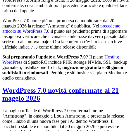
WordPress 7.0 Armstrong è uscito il 20 maggio 2026. Ecco le novità
confermate, cosa cambia dopo il precedente articolo e quali test fare
prima dell'update.
WordPress 7.0 non è più una promessa da monitorare: dal 20
maggio 2026 la release "Armstrong" è pubblica. Nel
precedente
articolo su WordPress 7.0
il punto era prudente: prima di aggiornare
bisognava verificare che il canale stabile fosse davvero passato dalla
serie
alla nuova major. Ora la conferma c'è: il release archive
6.9
ufficiale indica
come ultima release disponibile.
7.0
Stai preparando l'update a WordPress 7.0?
Il piano
Hosting
WordPress
di SpazioRC include PHP, storage NVMe, SSL, backup
giornalieri, installazione 1-click,
migrazione gratuita e 30 giorni
soddisfatti o rimborsati
. Per blog e siti business il piano Medium è
quello consigliato.
WordPress 7.0 novità confermate al 21
maggio 2026
La pagina ufficiale di WordPress 7.0 conferma il nome
"Armstrong", in omaggio a Louis Armstrong, e presenta la release
come l'inizio di una nuova fase per l'AI dentro WordPress. Il
pacchetto stabile è disponibile dal 20 maggio 2026 e può essere