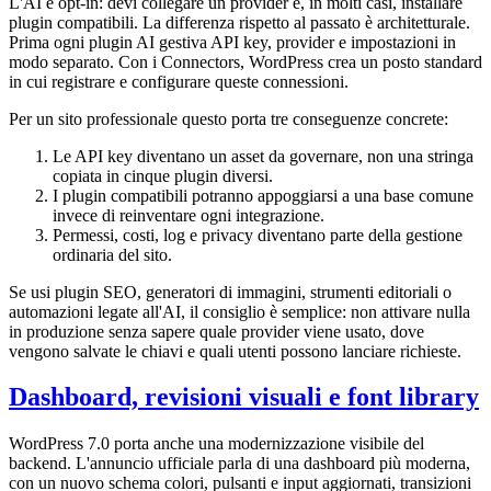
L'AI è opt-in: devi collegare un provider e, in molti casi, installare
plugin compatibili. La differenza rispetto al passato è architetturale.
Prima ogni plugin AI gestiva API key, provider e impostazioni in
modo separato. Con i Connectors, WordPress crea un posto standard
in cui registrare e configurare queste connessioni.
Per un sito professionale questo porta tre conseguenze concrete:
Le API key diventano un asset da governare, non una stringa
copiata in cinque plugin diversi.
I plugin compatibili potranno appoggiarsi a una base comune
invece di reinventare ogni integrazione.
Permessi, costi, log e privacy diventano parte della gestione
ordinaria del sito.
Se usi plugin SEO, generatori di immagini, strumenti editoriali o
automazioni legate all'AI, il consiglio è semplice: non attivare nulla
in produzione senza sapere quale provider viene usato, dove
vengono salvate le chiavi e quali utenti possono lanciare richieste.
Dashboard, revisioni visuali e font library
WordPress 7.0 porta anche una modernizzazione visibile del
backend. L'annuncio ufficiale parla di una dashboard più moderna,
con un nuovo schema colori, pulsanti e input aggiornati, transizioni