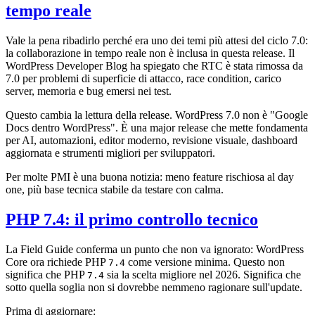
tempo reale
Vale la pena ribadirlo perché era uno dei temi più attesi del ciclo 7.0:
la collaborazione in tempo reale non è inclusa in questa release. Il
WordPress Developer Blog ha spiegato che RTC è stata rimossa da
7.0 per problemi di superficie di attacco, race condition, carico
server, memoria e bug emersi nei test.
Questo cambia la lettura della release. WordPress 7.0 non è "Google
Docs dentro WordPress". È una major release che mette fondamenta
per AI, automazioni, editor moderno, revisione visuale, dashboard
aggiornata e strumenti migliori per sviluppatori.
Per molte PMI è una buona notizia: meno feature rischiosa al day
one, più base tecnica stabile da testare con calma.
PHP 7.4: il primo controllo tecnico
La Field Guide conferma un punto che non va ignorato: WordPress
Core ora richiede PHP
come versione minima. Questo non
7.4
significa che PHP
sia la scelta migliore nel 2026. Significa che
7.4
sotto quella soglia non si dovrebbe nemmeno ragionare sull'update.
Prima di aggiornare: