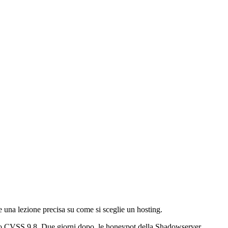
 una lezione precisa su come si sceglie un hosting.
io CVSS 9.8. Due giorni dopo, le honeypot della Shadowserver