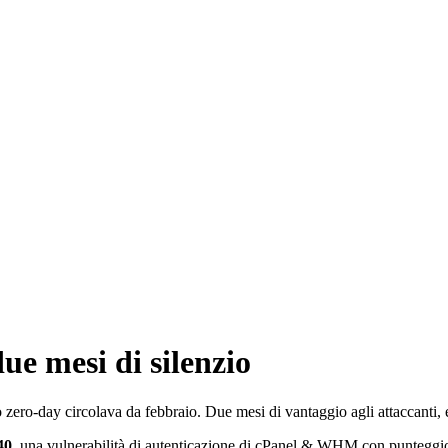
ue mesi di silenzio
zero-day circolava da febbraio. Due mesi di vantaggio agli attaccanti, e
40
, una vulnerabilità di autenticazione di cPanel & WHM con puntegg