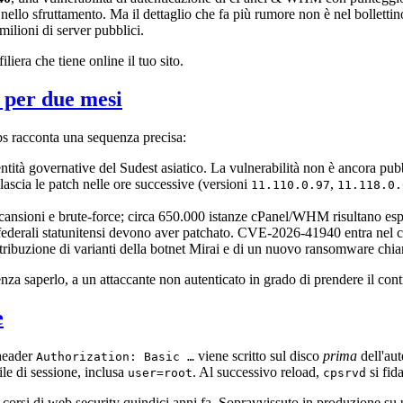
nello sfruttamento. Ma il dettaglio che fa più rumore non è nel bollettin
milioni di server pubblici.
iliera che tiene online il tuo sito.
 per due mesi
s racconta una sequenza precisa:
ntità governative del Sudest asiatico. La vulnerabilità non è ancora pub
lascia le patch nelle ore successive (versioni
,
11.110.0.97
11.118.0.
cansioni e brute-force; circa 650.000 istanze cPanel/WHM risultano espos
derali statunitensi devono aver patchato. CVE-2026-41940 entra nel c
ribuzione di varianti della botnet Mirai e di un nuovo ransomware chiam
enza saperlo, a un attaccante non autenticato in grado di prendere il con
e
'header
viene scritto sul disco
prima
dell'aut
Authorization: Basic …
ile di sessione, inclusa
. Al successivo reload,
si fid
user=root
cpsrvd
i corsi di web security quindici anni fa. Sopravvissuto in produzione s