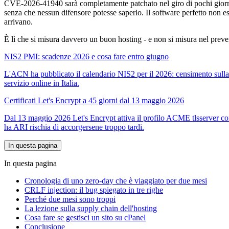
CVE-2026-41940 sarà completamente patchato nel giro di pochi giorni,
senza che nessun difensore potesse saperlo. Il software perfetto non esi
arrivano.
È lì che si misura davvero un buon hosting - e non si misura nel preve
NIS2 PMI: scadenze 2026 e cosa fare entro giugno
L'ACN ha pubblicato il calendario NIS2 per il 2026: censimento sulla p
servizio online in Italia.
Certificati Let's Encrypt a 45 giorni dal 13 maggio 2026
Dal 13 maggio 2026 Let's Encrypt attiva il profilo ACME tlsserver con 
ha ARI rischia di accorgersene troppo tardi.
In questa pagina
In questa pagina
Cronologia di uno zero-day che è viaggiato per due mesi
CRLF injection: il bug spiegato in tre righe
Perché due mesi sono troppi
La lezione sulla supply chain dell'hosting
Cosa fare se gestisci un sito su cPanel
Conclusione