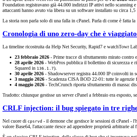
Foundation registravano già 44.000 indirizzi IP attivi nello scanning e 
attaccanti hanno avuto via libera su un software installato su circa 1,5 
La storia non parla solo di una falla in cPanel. Parla di come è fatta la f
Cronologia di uno zero-day che è viaggiato
La timeline ricostruita da Help Net Security, Rapid7 e watchTowr Lab
23 febbraio 2026
- Prime tracce di sfruttamento mirato contro e
28 aprile 2026
- WebPros pubblica il bollettino di sicurezza e ri
Squared in
).
136.1.7
30 aprile 2026
- Shadowserver registra 44.000 IP coinvolti in s
3 maggio 2026
- Scadenza CISA BOD 22-01: tutte le agenzie fe
4 maggio 2026
- TechCrunch riporta sfruttamento di massa: dist
Tradotto: chiunque gestisse un server cPanel a febbraio era esposto, s
CRLF injection: il bug spiegato in tre righ
Nel cuore di
- il demone che gestisce le sessioni di cPanel - l
cpsrvd
valore Base64, l'attaccante riesce ad appendere proprietà arbitrarie al f
È un classico CRLF injection, della classe di bug che si insegnava ne