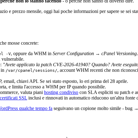
è perché non lo stanno facendo
- o perché non sanno di doverlo dire.
zio e prezzo mensile, oggi hai poche informazioni per sapere se sei sta
poche mosse concrete:
, oppure da WHM in
Server Configuration → cPanel Versioning
el -V
i vulnerabile.
e:
"Avete applicato la patch CVE-2026-41940? Quando? Avete eseguito
 in
, account WHM recenti che non riconosci, 
/var/cpanel/sessions/
ail, chiavi API. Se sei stato esposto, lo eri prima del 28 aprile.
orta, e limita l'accesso a WHM per IP quando possibile.
-commerce, valuta piani
hosting condiviso
con SLA espliciti su patch e aud
certificati SSL
inclusi e rinnovati in automatico riducono un'altra fonte 
ordPress qualche tempo fa
seguivano un copione molto simile - bug → e