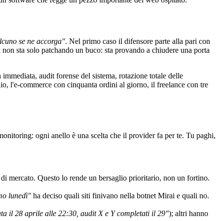
alcuno se ne accorga"
. Nel primo caso il difensore parte alla pari con
gi non sta solo patchando un buco: sta provando a chiudere una porta
 immediata, audit forense del sistema, rotazione totale delle
udio, l'e-commerce con cinquanta ordini al giorno, il freelance con tre
toring: ogni anello è una scelta che il provider fa per te. Tu paghi,
 di mercato. Questo lo rende un bersaglio prioritario, non un fortino.
mo lunedì"
ha deciso quali siti finivano nella botnet Mirai e quali no.
ta il 28 aprile alle 22:30, audit X e Y completati il 29"
); altri hanno