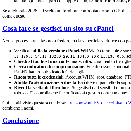
taciuto. Quando si parla di supply chain,
se non te lo dicono, 
Se a febbraio 2026 hai scelto un fornitore confrontando solo GB di spa
come questo.
Cosa fare se gestisci un sito su cPanel
Non si può evitare il lavoro a freddo, ma la superficie si riduce con 
Verifica subito la versione cPanel/WHM.
Da terminale
cpan
,
,
o
, se
11.126.0.54
11.132.0.29
11.134.0.20
11.136.0.5
Chiedi al tuo host una conferma scritta.
Una mail di tre righ
Cerca indicatori di compromissione.
File di sessione anomali
Rapid7 hanno pubblicato IoC dettagliati.
Ruota tutte le credenziali.
Account WHM, root, database, FTP, em
Abilita l'autenticazione a due fattori
dove il pannello la supp
Rivedi la scelta del fornitore.
Se gestisci dati sensibili o un e
robusto. E controlla che il certificato sia gestito correttamente: i
Chi ha già visto questa scena lo sa: i
ransomware EV che colpivano W
cambiano i nomi.
Conclusione