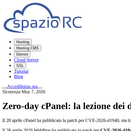
Hosting
Hosting CMS
Domini
Cloud Server
SSL
Tutorial
Blog
Accedi
Inizia ora
Sicurezza
·
May 7, 2026
Zero-day cPanel: la lezione dei d
Il 28 aprile cPanel ha pubblicato la patch per CVE-2026-41940, ma lo 
Il 28 aprile 2026 WebPros ha pubblicato la patch per
CVE-2026-419