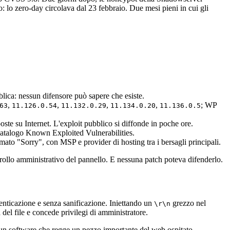
o: lo zero-day circolava dal 23 febbraio. Due mesi pieni in cui gli
blica: nessun difensore può sapere che esiste.
,
,
,
,
; WP
63
11.126.0.54
11.132.0.29
11.134.0.20
11.136.0.5
te su Internet. L'exploit pubblico si diffonde in poche ore.
atalogo Known Exploited Vulnerabilities.
ato "Sorry", con MSP e provider di hosting tra i bersagli principali.
trollo amministrativo del pannello. E nessuna patch poteva difenderlo.
enticazione e senza sanificazione. Iniettando un
grezzo nel
\r\n
a del file e concede privilegi di amministratore.
u un software che regge un pezzo importante del web ospitato.