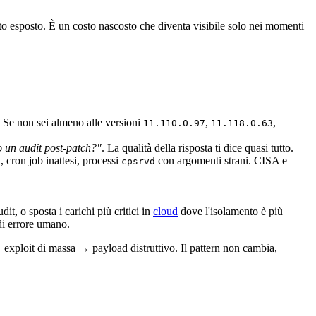
to esposto. È un costo nascosto che diventa visibile solo nei momenti
. Se non sei almeno alle versioni
,
,
11.110.0.97
11.118.0.63
 un audit post-patch?"
. La qualità della risposta ti dice quasi tutto.
cron job inattesi, processi
con argomenti strani. CISA e
cpsrvd
it, o sposta i carichi più critici in
cloud
dove l'isolamento è più
di errore umano.
xploit di massa → payload distruttivo. Il pattern non cambia,