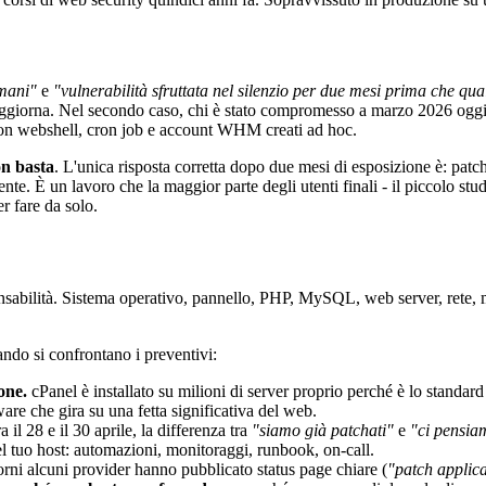
omani"
e
"vulnerabilità sfruttata nel silenzio per due mesi prima che qu
 non aggiorna. Nel secondo caso, chi è stato compromesso a marzo 2026 og
 con webshell, cron job e account WHM creati ad hoc.
on basta
. L'unica risposta corretta dopo due mesi di esposizione è: patch
cente. È un lavoro che la maggior parte degli utenti finali - il piccolo st
 fare da solo.
bilità. Sistema operativo, pannello, PHP, MySQL, web server, rete, moni
ndo si confrontano i preventivi:
one.
cPanel è installato su milioni di server proprio perché è lo standard
re che gira su una fetta significativa del web.
a il 28 e il 30 aprile, la differenza tra
"siamo già patchati"
e
"ci pensia
el tuo host: automazioni, monitoraggi, runbook, on-call.
orni alcuni provider hanno pubblicato status page chiare (
"patch applica