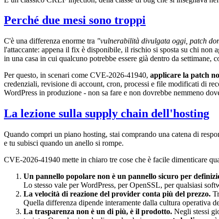
Perché due mesi sono troppi
C'è una differenza enorme tra
"vulnerabilità divulgata oggi, patch d
l'attaccante: appena il fix è disponibile, il rischio si sposta su chi
in una casa in cui qualcuno potrebbe essere già dentro da settimane,
Per questo, in scenari come CVE-2026-41940,
applicare la patch n
credenziali, revisione di account, cron, processi e file modificati di re
WordPress in produzione - non sa fare e non dovrebbe nemmeno dover
La lezione sulla supply chain dell'hosting
Quando compri un piano hosting, stai comprando una catena di responsa
e tu subisci quando un anello si rompe.
CVE-2026-41940 mette in chiaro tre cose che è facile dimenticare qua
Un pannello popolare non è un pannello sicuro per definizi
Lo stesso vale per WordPress, per OpenSSL, per qualsiasi softwa
La velocità di reazione del provider conta più del prezzo.
Tr
Quella differenza dipende interamente dalla cultura operativa d
La trasparenza non è un di più, è il prodotto.
Negli stessi gi