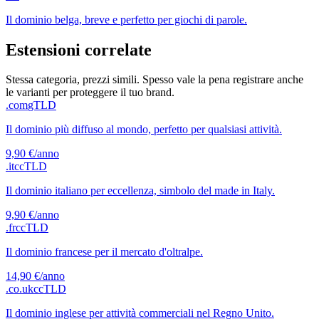
Il dominio belga, breve e perfetto per giochi di parole.
Estensioni correlate
Stessa categoria, prezzi simili. Spesso vale la pena registrare anche
le varianti per proteggere il tuo brand.
.com
gTLD
Il dominio più diffuso al mondo, perfetto per qualsiasi attività.
9,90 €
/anno
.it
ccTLD
Il dominio italiano per eccellenza, simbolo del made in Italy.
9,90 €
/anno
.fr
ccTLD
Il dominio francese per il mercato d'oltralpe.
14,90 €
/anno
.co.uk
ccTLD
Il dominio inglese per attività commerciali nel Regno Unito.