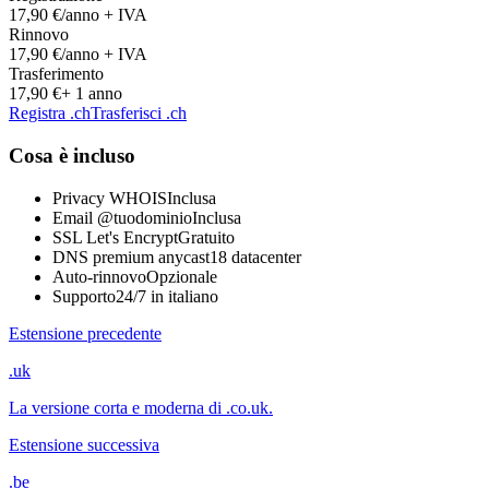
17,90 €
/anno + IVA
Rinnovo
17,90 €
/anno + IVA
Trasferimento
17,90 €
+ 1 anno
Registra .ch
Trasferisci .ch
Cosa è incluso
Privacy WHOIS
Inclusa
Email @tuodominio
Inclusa
SSL Let's Encrypt
Gratuito
DNS premium anycast
18 datacenter
Auto-rinnovo
Opzionale
Supporto
24/7 in italiano
Estensione precedente
.uk
La versione corta e moderna di .co.uk.
Estensione successiva
.be