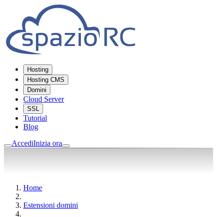
Hosting
Hosting CMS
Domini
Cloud Server
SSL
Tutorial
Blog
Accedi
Inizia ora
Home
Estensioni domini