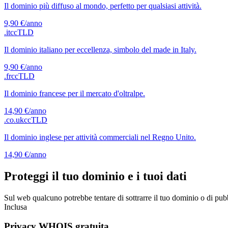
Il dominio più diffuso al mondo, perfetto per qualsiasi attività.
9,90 €
/anno
.it
ccTLD
Il dominio italiano per eccellenza, simbolo del made in Italy.
9,90 €
/anno
.fr
ccTLD
Il dominio francese per il mercato d'oltralpe.
14,90 €
/anno
.co.uk
ccTLD
Il dominio inglese per attività commerciali nel Regno Unito.
14,90 €
/anno
Proteggi il tuo dominio e i tuoi dati
Sul web qualcuno potrebbe tentare di sottrarre il tuo dominio o di pubb
Inclusa
Privacy WHOIS gratuita