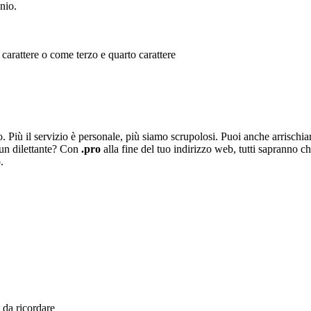
nio.
 carattere o come terzo e quarto carattere
 Più il servizio è personale, più siamo scrupolosi. Puoi anche arrischiart
i un dilettante? Con
.pro
alla fine del tuo indirizzo web, tutti sapranno c
.
 da ricordare