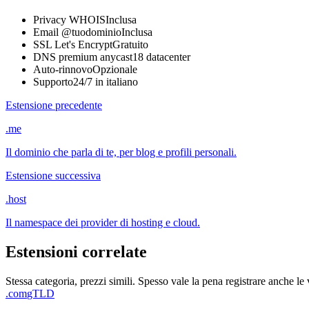
Privacy WHOIS
Inclusa
Email @tuodominio
Inclusa
SSL Let's Encrypt
Gratuito
DNS premium anycast
18 datacenter
Auto-rinnovo
Opzionale
Supporto
24/7 in italiano
Estensione precedente
.me
Il dominio che parla di te, per blog e profili personali.
Estensione successiva
.host
Il namespace dei provider di hosting e cloud.
Estensioni correlate
Stessa categoria, prezzi simili. Spesso vale la pena registrare anche le 
.com
gTLD