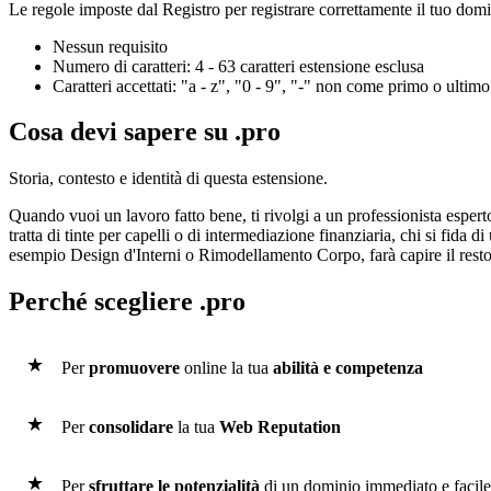
Le regole imposte dal Registro per registrare correttamente il tuo domi
Nessun requisito
Numero di caratteri: 4 - 63 caratteri estensione esclusa
Caratteri accettati: "a - z", "0 - 9", "-" non come primo o ultimo
Cosa devi sapere su .pro
Storia, contesto e identità di questa estensione.
Quando vuoi un lavoro fatto bene, ti rivolgi a un professionista esperto.
tratta di tinte per capelli o di intermediazione finanziaria, chi si fida d
esempio Design d'Interni o Rimodellamento Corpo, farà capire il resto
Perché scegliere .pro
Per
promuovere
online la tua
abilità e competenza
Per
consolidare
la tua
Web Reputation
Per
sfruttare le potenzialità
di un dominio immediato e facile