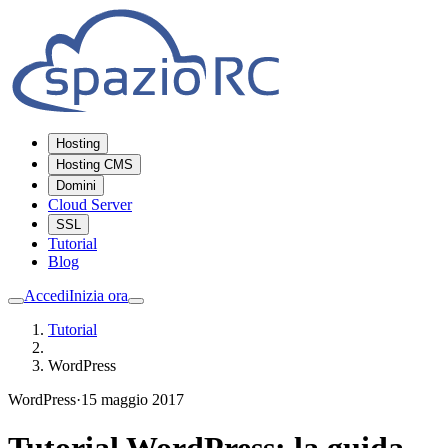
Hosting
Hosting CMS
Domini
Cloud Server
SSL
Tutorial
Blog
Accedi
Inizia ora
Tutorial
WordPress
WordPress
·
15 maggio 2017