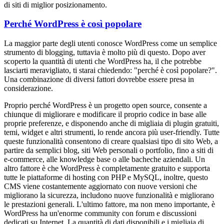
di siti di miglior posizionamento.
Perché WordPress è così popolare
La maggior parte degli utenti conosce WordPress come un semplice
strumento di blogging, tuttavia è molto più di questo. Dopo aver
scoperto la quantità di utenti che WordPress ha, il che potrebbe
lasciarti meravigliato, ti starai chiedendo: "perché è così popolare?".
Una combinazione di diversi fattori dovrebbe essere presa in
considerazione.
Proprio perché WordPress è un progetto open source, consente a
chiunque di migliorare e modificare il proprio codice in base alle
proprie preferenze, e disponendo anche di migliaia di plugin gratuiti,
temi, widget e altri strumenti, lo rende ancora più user-friendly. Tutte
queste funzionalità consentono di creare qualsiasi tipo di sito Web, a
partire da semplici blog, siti Web personali o portfolio, fino a siti di
e-commerce, alle knowledge base o alle bacheche aziendali. Un
altro fattore è che WordPress è completamente gratuito e supporta
tutte le piattaforme di hosting con PHP e MySQL, inoltre, questo
CMS viene costantemente aggiornato con nuove versioni che
migliorano la sicurezza, includono nuove funzionalità e migliorano
le prestazioni generali. L'ultimo fattore, ma non meno importante, è
WordPress ha un'enorme community con forum e discussioni
dedicati su Internet. La quantità di dati disponibili e i migliaia di