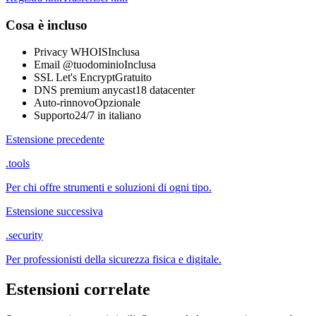
Cosa è incluso
Privacy WHOIS
Inclusa
Email @tuodominio
Inclusa
SSL Let's Encrypt
Gratuito
DNS premium anycast
18 datacenter
Auto-rinnovo
Opzionale
Supporto
24/7 in italiano
Estensione precedente
.tools
Per chi offre strumenti e soluzioni di ogni tipo.
Estensione successiva
.security
Per professionisti della sicurezza fisica e digitale.
Estensioni correlate