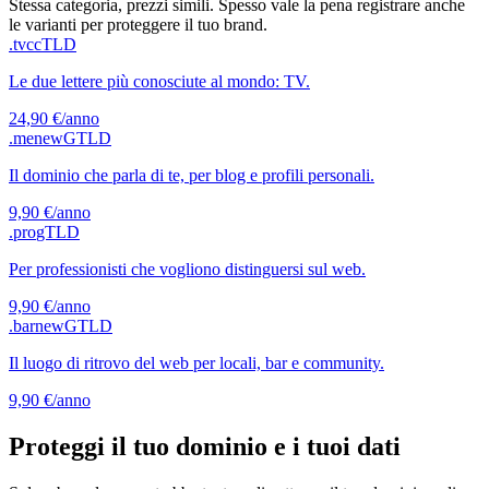
Stessa categoria, prezzi simili. Spesso vale la pena registrare anche
le varianti per proteggere il tuo brand.
.tv
ccTLD
Le due lettere più conosciute al mondo: TV.
24,90 €
/anno
.me
newGTLD
Il dominio che parla di te, per blog e profili personali.
9,90 €
/anno
.pro
gTLD
Per professionisti che vogliono distinguersi sul web.
9,90 €
/anno
.bar
newGTLD
Il luogo di ritrovo del web per locali, bar e community.
9,90 €
/anno
Proteggi il tuo dominio e i tuoi dati