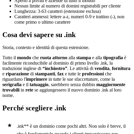
Aperto a privati e aziende di tutto il mondo
Nessun limite al numero di domini registrabili per cliente
Lunghezza: 3-63 caratteri (estensione esclusa)
Caratteri ammessi: lettere a-z, numeri 0-9 e trattino (-), non
come primo o ultimo carattere
Cosa devi sapere su .ink
Storia, contesto e identità di questa estensione.
Tutto il
mondo
che
ruota attorno
alla
stampa
e alla
tipografia
è
facilmente riconducibile al dominio di primo livello .ink, la
traduzione inglese di
“inchiostro”
. Le attività di
vendita
,
fornitura
e
riparazione
di
stampanti
,
fax
e tutte le
professioni
che
riguardano l'
imprimere
in tutte le sue sfaccettature, come la
serigrafia
e il
tatuaggio
, sarebbero senza dubbio
maggiormente
trovabili
in
rete
se aggiungessero il nuovo dominio .ink al loro
nome.
Perché scegliere .ink
.ink** è un dominio come pochi altri. Non solo è breve, il
che è fondamentale quando i clienti impazziscono per