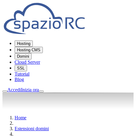
Hosting
Hosting CMS
Domini
Cloud Server
SSL
Tutorial
Blog
Accedi
Inizia ora
Home
Estensioni domini